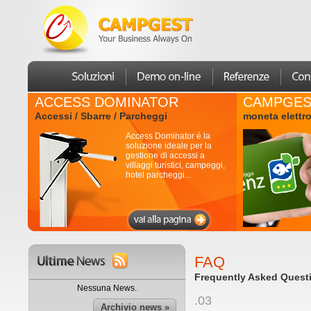
ACCESS DOMINATOR
CAMPGES
Accessi / Sbarre / Parcheggi
moneta elettr
Access Dominator é la
soluzione ideale per la
gestione di accessi a
villaggi turistici, campeggi,
hotel parcheggi...
FAQ
Frequently Asked Quest
Nessuna News.
.03
Archivio news »