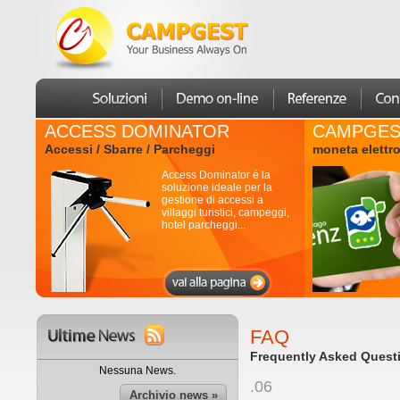
ACCESS DOMINATOR
CAMPGES
Accessi / Sbarre / Parcheggi
moneta elettr
Access Dominator é la
soluzione ideale per la
gestione di accessi a
villaggi turistici, campeggi,
hotel parcheggi...
FAQ
Frequently Asked Quest
Nessuna News.
.06
Archivio news »